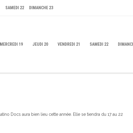
1
SAMEDI 22
DIMANCHE 23
MERCREDI 19
JEUDI 20
VENDREDI 21
SAMEDI 22
DIMANC
atino Docs aura bien lieu cette année. Elle se tiendra du 17 au 22