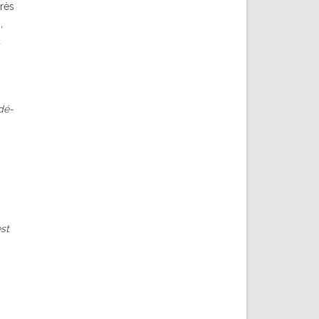
très
,
u
dé-
st