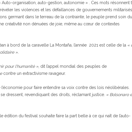
 « Auto-organisation, auto-gestion, autonomie » . Ces mots résonnent 
évéler les violences et les défaillances de gouvernements militarisés
sations germant dans le terreau de la contrainte, le peuple prend soin d
ne créativité non dénuées de joie, même au cœur de contextes
céan à bord de la caravelle
La Montaña, l’année
2021 est celle de la
« 
lidaire ».
nir pour l’humanité »
, dit l’appel mondial des peuples de
le
contre un extractivisme ravageur.
l’économie pour faire entendre sa voix contre des lois néolibérales.
se dressent, revendiquant des droits, réclamant justice.
« Bolsonaro e
 édition du festival souhaite faire la part belle à ce qui naît de l’auto-