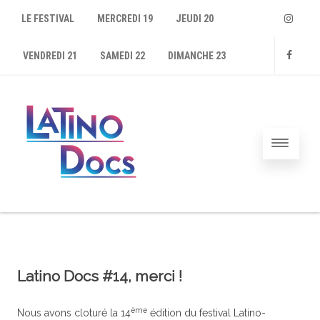
LE FESTIVAL
MERCREDI 19
JEUDI 20
Instagram
VENDREDI 21
SAMEDI 22
DIMANCHE 23
Faceboo
Latino Docs #14, merci !
ème
Nous avons cloturé la 14
édition du festival Latino-